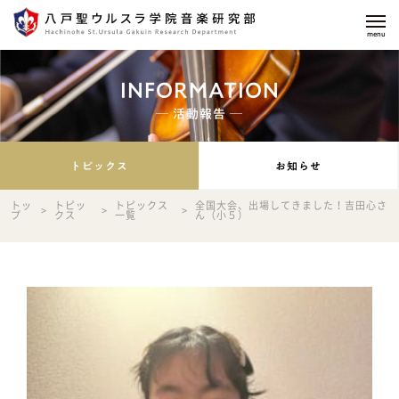
INFORMATION
─ 活動報告 ─
トピックス
お知らせ
トッ
トピッ
トピックス
全国大会、出場してきました！吉田心さ
>
>
>
プ
クス
一覧
ん（小５）